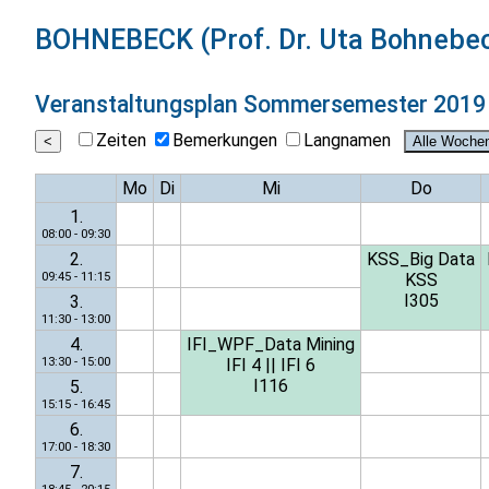
BOHNEBECK (Prof. Dr. Uta Bohnebe
Veranstaltungsplan
Sommersemester 2019
Zeiten
Bemerkungen
Langnamen
Mo
Di
Mi
Do
1.
08:00 - 09:30
2.
KSS_Big Data
09:45 - 11:15
KSS
I305
3.
11:30 - 13:00
4.
IFI_WPF_Data Mining
13:30 - 15:00
IFI 4
||
IFI 6
I116
5.
15:15 - 16:45
6.
17:00 - 18:30
7.