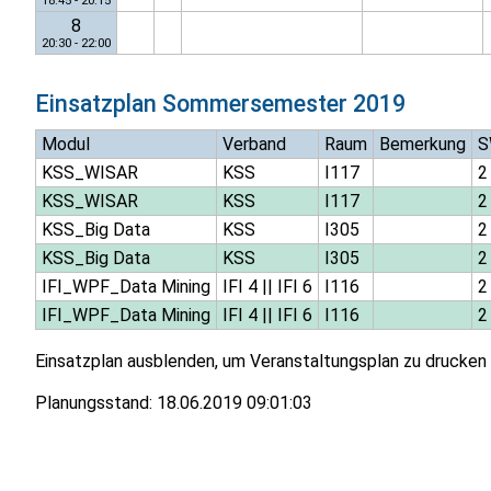
18:45 - 20:15
8
20:30 - 22:00
Einsatzplan
Sommersemester 2019
Modul
Verband
Raum
Bemerkung
S
KSS_WISAR
KSS
I117
2
KSS_WISAR
KSS
I117
2
KSS_Big Data
KSS
I305
2
KSS_Big Data
KSS
I305
2
IFI_WPF_Data Mining
IFI 4
||
IFI 6
I116
2
IFI_WPF_Data Mining
IFI 4
||
IFI 6
I116
2
Einsatzplan ausblenden, um Veranstaltungsplan zu drucken
Planungsstand:
18.06.2019 09:01:03