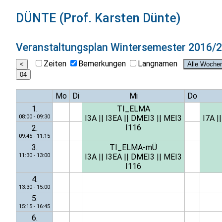
DÜNTE (Prof. Karsten Dünte)
Veranstaltungsplan
Wintersemester 2016/
Zeiten
Bemerkungen
Langnamen
Mo
Di
Mi
Do
1.
TI_ELMA
08:00 - 09:30
I3A
||
I3EA
||
DMEI3
||
MEI3
I7A
|
I116
2.
09:45 - 11:15
3.
TI_ELMA-mÜ
11:30 - 13:00
I3A
||
I3EA
||
DMEI3
||
MEI3
I116
4.
13:30 - 15:00
5.
15:15 - 16:45
6.