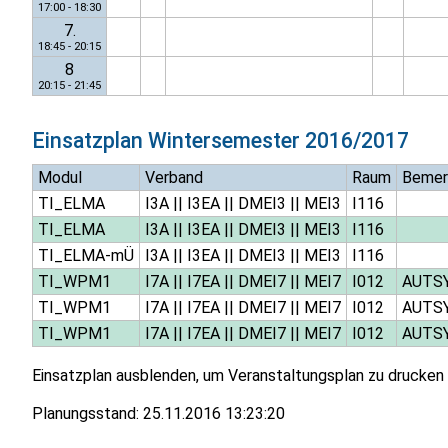
17:00 - 18:30
7.
18:45 - 20:15
8
20:15 - 21:45
Einsatzplan
Wintersemester 2016/2017
Modul
Verband
Raum
Bemer
TI_ELMA
I3A
||
I3EA
||
DMEI3
||
MEI3
I116
TI_ELMA
I3A
||
I3EA
||
DMEI3
||
MEI3
I116
TI_ELMA-mÜ
I3A
||
I3EA
||
DMEI3
||
MEI3
I116
TI_WPM1
I7A
||
I7EA
||
DMEI7
||
MEI7
I012
AUTS
TI_WPM1
I7A
||
I7EA
||
DMEI7
||
MEI7
I012
AUTS
TI_WPM1
I7A
||
I7EA
||
DMEI7
||
MEI7
I012
AUTS
Einsatzplan ausblenden, um Veranstaltungsplan zu drucken
Planungsstand:
25.11.2016 13:23:20