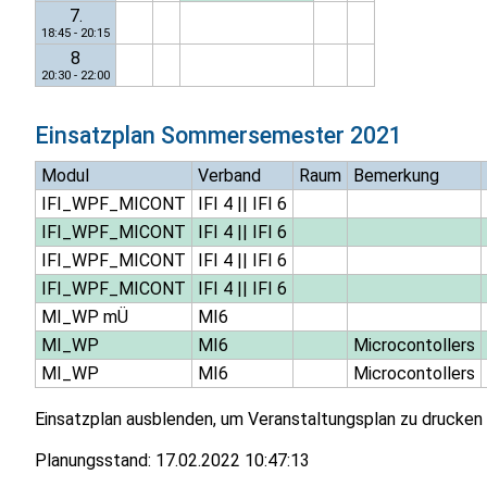
7.
18:45 - 20:15
8
20:30 - 22:00
Einsatzplan
Sommersemester 2021
Modul
Verband
Raum
Bemerkung
IFI_WPF_MICONT
IFI 4
||
IFI 6
IFI_WPF_MICONT
IFI 4
||
IFI 6
IFI_WPF_MICONT
IFI 4
||
IFI 6
IFI_WPF_MICONT
IFI 4
||
IFI 6
MI_WP mÜ
MI6
MI_WP
MI6
Microcontollers
MI_WP
MI6
Microcontollers
Einsatzplan ausblenden, um Veranstaltungsplan zu drucken
Planungsstand:
17.02.2022 10:47:13