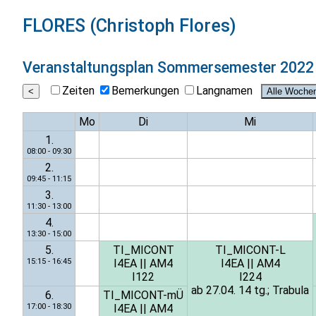
FLORES (Christoph Flores)
Veranstaltungsplan
Sommersemester 2022
Zeiten
Bemerkungen
Langnamen
Mo
Di
Mi
1.
08:00 - 09:30
2.
09:45 - 11:15
3.
11:30 - 13:00
4.
13:30 - 15:00
5.
TI_MICONT
TI_MICONT-L
15:15 - 16:45
I4EA
||
AM4
I4EA
||
AM4
I122
I224
ab 27.04. 14 tg.; Trabula
6.
TI_MICONT-mÜ
17:00 - 18:30
I4EA
||
AM4