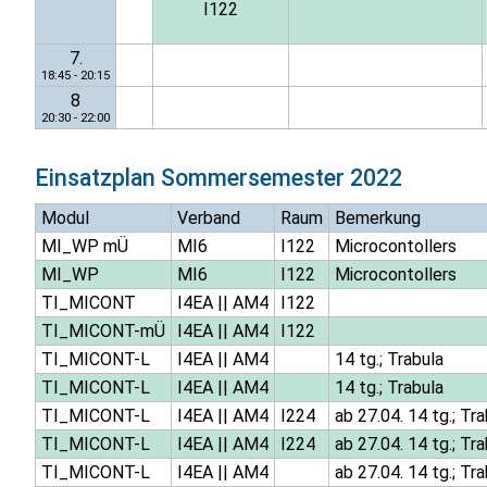
I122
7.
18:45 - 20:15
8
20:30 - 22:00
Einsatzplan
Sommersemester 2022
Modul
Verband
Raum
Bemerkung
MI_WP mÜ
MI6
I122
Microcontollers
MI_WP
MI6
I122
Microcontollers
TI_MICONT
I4EA
||
AM4
I122
TI_MICONT-mÜ
I4EA
||
AM4
I122
TI_MICONT-L
I4EA
||
AM4
14 tg.; Trabula
TI_MICONT-L
I4EA
||
AM4
14 tg.; Trabula
TI_MICONT-L
I4EA
||
AM4
I224
ab 27.04. 14 tg.; Tr
TI_MICONT-L
I4EA
||
AM4
I224
ab 27.04. 14 tg.; Tr
TI_MICONT-L
I4EA
||
AM4
ab 27.04. 14 tg.; Tr