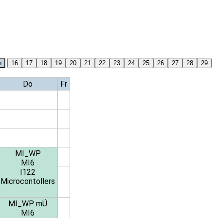
Do
Fr
MI_WP
MI6
I122
Microcontollers
MI_WP mÜ
MI6