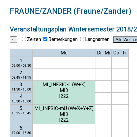
FRAUNE/ZANDER (Fraune/Zander)
Veranstaltungsplan
Wintersemester 2018/
Zeiten
Bemerkungen
Langnamen
Mo
Di
Mi
Do
Fr
1.
08:00 - 09:30
2.
09:45 - 11:15
3.
MI_INFSIC-L (W+X)
11:30 - 13:00
MI3
I222
4.
13:30 - 15:00
5.
MI_INFSIC-mÜ (W+X+Y+Z)
15:15 - 16:45
MI3
I222
6.
17:00 - 18:30