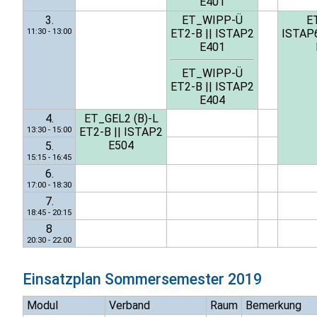
E401
3.
ET_WIPP-Ü
E
11:30 - 13:00
ET2-B
||
ISTAP2
ISTAP
E401
ET_WIPP-Ü
ET2-B
||
ISTAP2
E404
4.
ET_GEL2 (B)-L
13:30 - 15:00
ET2-B
||
ISTAP2
E504
5.
15:15 - 16:45
6.
17:00 - 18:30
7.
18:45 - 20:15
8
20:30 - 22:00
Einsatzplan
Sommersemester 2019
Modul
Verband
Raum
Bemerkung