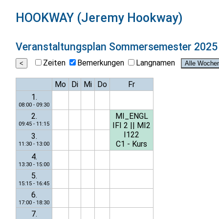
HOOKWAY (Jeremy Hookway)
Veranstaltungsplan
Sommersemester 2025
Zeiten
Bemerkungen
Langnamen
Mo
Di
Mi
Do
Fr
1.
08:00 - 09:30
2.
MI_ENGL
09:45 - 11:15
IFI 2
||
MI2
I122
3.
C1 - Kurs
11:30 - 13:00
4.
13:30 - 15:00
5.
15:15 - 16:45
6.
17:00 - 18:30
7.