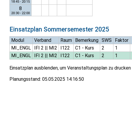
18:45 - 20:15
8
20:30 - 22:00
Einsatzplan
Sommersemester 2025
Modul
Verband
Raum
Bemerkung
SWS
Faktor
MI_ENGL
IFI 2
||
MI2
I122
C1 - Kurs
2
1
MI_ENGL
IFI 2
||
MI2
I122
C1 - Kurs
2
1
Einsatzplan ausblenden, um Veranstaltungsplan zu drucken
Planungsstand:
05.05.2025 14:16:50