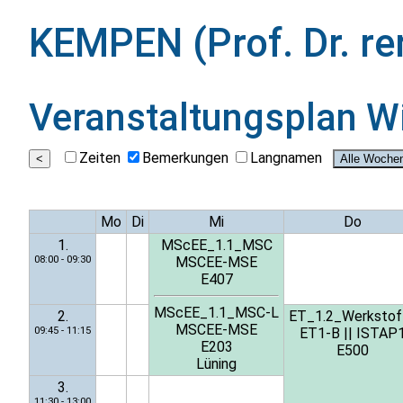
KEMPEN (Prof. Dr. re
Veranstaltungsplan
W
Zeiten
Bemerkungen
Langnamen
Mo
Di
Mi
Do
1.
MScEE_1.1_MSC
08:00 - 09:30
MSCEE-MSE
E407
MScEE_1.1_MSC-L
2.
ET_1.2_Werkstof
MSCEE-MSE
09:45 - 11:15
ET1-B
||
ISTAP
E203
E500
Lüning
3.
11:30 - 13:00