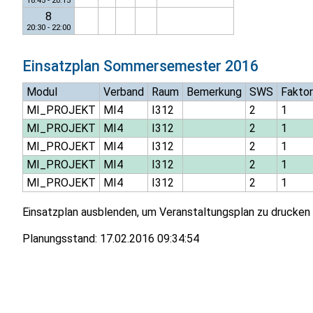
18:45 - 20:15
8
20:30 - 22:00
Einsatzplan
Sommersemester 2016
Modul
Verband
Raum
Bemerkung
SWS
Faktor
MI_PROJEKT
MI4
I312
2
1
MI_PROJEKT
MI4
I312
2
1
MI_PROJEKT
MI4
I312
2
1
MI_PROJEKT
MI4
I312
2
1
MI_PROJEKT
MI4
I312
2
1
Einsatzplan ausblenden, um Veranstaltungsplan zu drucken
Planungsstand:
17.02.2016 09:34:54