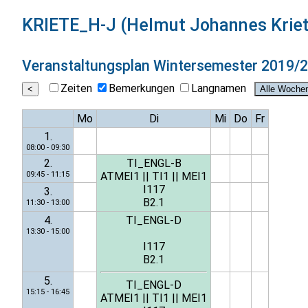
KRIETE_H-J (Helmut Johannes Kriet
Veranstaltungsplan
Wintersemester 2019/
Zeiten
Bemerkungen
Langnamen
Mo
Di
Mi
Do
Fr
1.
08:00 - 09:30
2.
TI_ENGL-B
09:45 - 11:15
ATMEI1
||
TI1
||
MEI1
I117
3.
B2.1
11:30 - 13:00
4.
TI_ENGL-D
13:30 - 15:00
I117
B2.1
5.
TI_ENGL-D
15:15 - 16:45
ATMEI1
||
TI1
||
MEI1