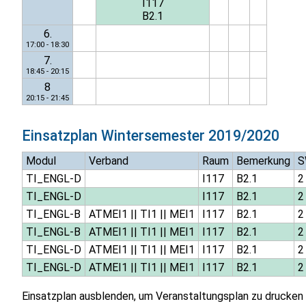
I117
B2.1
6.
17:00 - 18:30
7.
18:45 - 20:15
8
20:15 - 21:45
Einsatzplan
Wintersemester 2019/2020
Modul
Verband
Raum
Bemerkung
S
TI_ENGL-D
I117
B2.1
2
TI_ENGL-D
I117
B2.1
2
TI_ENGL-B
ATMEI1
||
TI1
||
MEI1
I117
B2.1
2
TI_ENGL-B
ATMEI1
||
TI1
||
MEI1
I117
B2.1
2
TI_ENGL-D
ATMEI1
||
TI1
||
MEI1
I117
B2.1
2
TI_ENGL-D
ATMEI1
||
TI1
||
MEI1
I117
B2.1
2
Einsatzplan ausblenden, um Veranstaltungsplan zu drucken