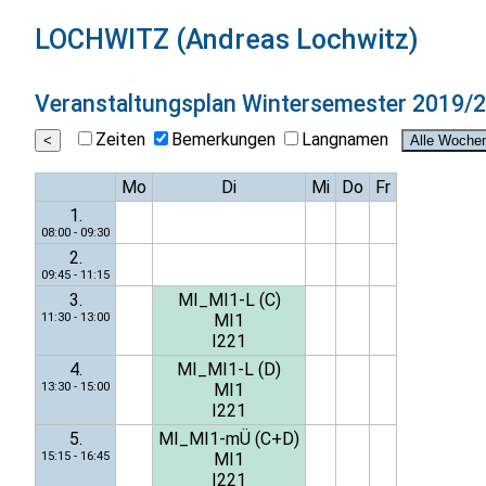
LOCHWITZ (Andreas Lochwitz)
Veranstaltungsplan
Wintersemester 2019/
Zeiten
Bemerkungen
Langnamen
Mo
Di
Mi
Do
Fr
1.
08:00 - 09:30
2.
09:45 - 11:15
3.
MI_MI1-L (C)
11:30 - 13:00
MI1
I221
4.
MI_MI1-L (D)
13:30 - 15:00
MI1
I221
5.
MI_MI1-mÜ (C+D)
15:15 - 16:45
MI1
I221