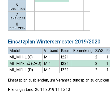
6.
17:00 - 18:30
7.
18:45 - 20:15
8
20:15 - 21:45
Einsatzplan
Wintersemester 2019/2020
Modul
Verband
Raum
Bemerkung
SWS
F
MI_MI1-L (C)
MI1
I221
2
1
MI_MI1-mÜ (C+D)
MI1
I221
2
1
MI_MI1-L (D)
MI1
I221
2
1
Einsatzplan ausblenden, um Veranstaltungsplan zu drucken
Planungsstand:
26.11.2019 11:16:10