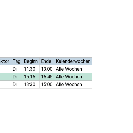
aktor
Tag
Beginn
Ende
Kalenderwochen
Di
11:30
13:00
Alle Wochen
Di
15:15
16:45
Alle Wochen
Di
13:30
15:00
Alle Wochen