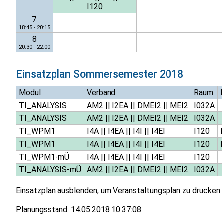
I120
7.
18:45 - 20:15
8
20:30 - 22:00
Einsatzplan
Sommersemester 2018
Modul
Verband
Raum
TI_ANALYSIS
AM2
||
I2EA
||
DMEI2
||
MEI2
I032A
TI_ANALYSIS
AM2
||
I2EA
||
DMEI2
||
MEI2
I032A
TI_WPM1
I4A
||
I4EA
||
I4I
||
I4EI
I120
TI_WPM1
I4A
||
I4EA
||
I4I
||
I4EI
I120
TI_WPM1-mÜ
I4A
||
I4EA
||
I4I
||
I4EI
I120
TI_ANALYSIS-mÜ
AM2
||
I2EA
||
DMEI2
||
MEI2
I032A
Einsatzplan ausblenden, um Veranstaltungsplan zu drucken
Planungsstand:
14.05.2018 10:37:08