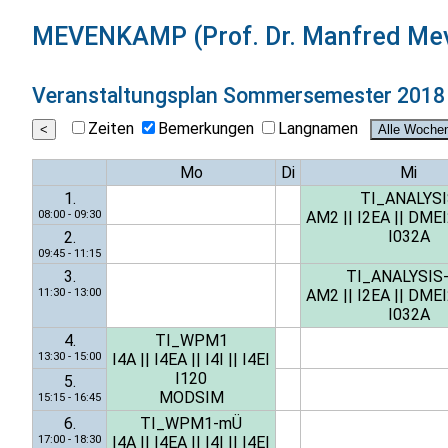
MEVENKAMP (Prof. Dr. Manfred M
Veranstaltungsplan
Sommersemester 2018
Zeiten
Bemerkungen
Langnamen
Mo
Di
Mi
1.
TI_ANALYS
08:00 - 09:30
AM2
||
I2EA
||
DMEI
I032A
2.
09:45 - 11:15
3.
TI_ANALYSIS
11:30 - 13:00
AM2
||
I2EA
||
DMEI
I032A
4.
TI_WPM1
13:30 - 15:00
I4A
||
I4EA
||
I4I
||
I4EI
I120
5.
MODSIM
15:15 - 16:45
6.
TI_WPM1-mÜ
17:00 - 18:30
I4A
||
I4EA
||
I4I
||
I4EI