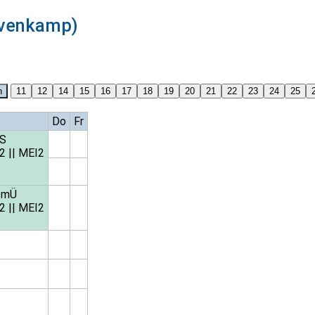
evenkamp)
Do
Fr
IS
2
||
MEI2
-mÜ
2
||
MEI2