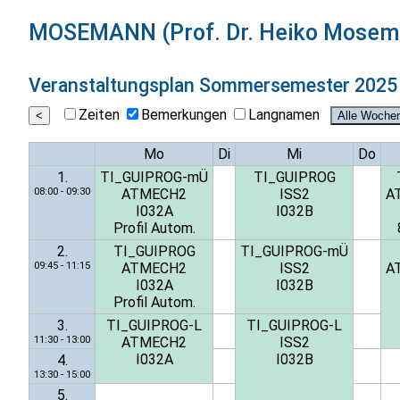
MOSEMANN (Prof. Dr. Heiko Mosem
Veranstaltungsplan
Sommersemester 2025
Zeiten
Bemerkungen
Langnamen
Mo
Di
Mi
Do
1.
TI_GUIPROG-mÜ
TI_GUIPROG
08:00 - 09:30
ATMECH2
ISS2
A
I032A
I032B
Profil Autom.
2.
TI_GUIPROG
TI_GUIPROG-mÜ
09:45 - 11:15
ATMECH2
ISS2
A
I032A
I032B
Profil Autom.
3.
TI_GUIPROG-L
TI_GUIPROG-L
11:30 - 13:00
ATMECH2
ISS2
I032A
I032B
4.
13:30 - 15:00
5.