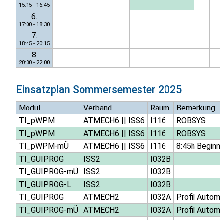
15:15 - 16:45
6.
17:00 - 18:30
7.
18:45 - 20:15
8
20:30 - 22:00
Einsatzplan
Sommersemester 2025
Modul
Verband
Raum
Bemerkung
TI_pWPM
ATMECH6
||
ISS6
I116
ROBSYS
TI_pWPM
ATMECH6
||
ISS6
I116
ROBSYS
TI_pWPM-mÜ
ATMECH6
||
ISS6
I116
8:45h Beginn
TI_GUIPROG
ISS2
I032B
TI_GUIPROG-mÜ
ISS2
I032B
TI_GUIPROG-L
ISS2
I032B
TI_GUIPROG
ATMECH2
I032A
Profil Autom
TI_GUIPROG-mÜ
ATMECH2
I032A
Profil Autom