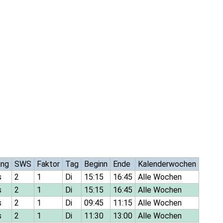
ung
SWS
Faktor
Tag
Beginn
Ende
Kalenderwochen
s
2
1
Di
15:15
16:45
Alle Wochen
s
2
1
Di
15:15
16:45
Alle Wochen
s
2
1
Di
09:45
11:15
Alle Wochen
s
2
1
Di
11:30
13:00
Alle Wochen