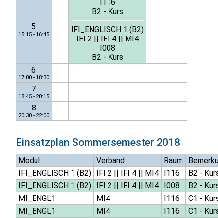
I116
B2 - Kurs
5.
IFI_ENGLISCH 1 (B2)
15:15 - 16:45
IFI 2
||
IFI 4
||
MI4
I008
B2 - Kurs
6.
17:00 - 18:30
7.
18:45 - 20:15
8
20:30 - 22:00
Einsatzplan
Sommersemester 2018
Modul
Verband
Raum
Bemerk
IFI_ENGLISCH 1 (B2)
IFI 2
||
IFI 4
||
MI4
I116
B2 - Kur
IFI_ENGLISCH 1 (B2)
IFI 2
||
IFI 4
||
MI4
I008
B2 - Kur
MI_ENGL1
MI4
I116
C1 - Kur
MI_ENGL1
MI4
I116
C1 - Kur