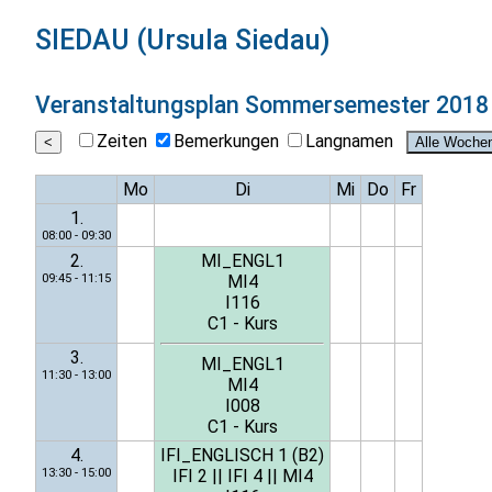
SIEDAU (Ursula Siedau)
Veranstaltungsplan
Sommersemester 2018
Zeiten
Bemerkungen
Langnamen
Mo
Di
Mi
Do
Fr
1.
08:00 - 09:30
2.
MI_ENGL1
09:45 - 11:15
MI4
I116
C1 - Kurs
3.
MI_ENGL1
11:30 - 13:00
MI4
I008
C1 - Kurs
4.
IFI_ENGLISCH 1 (B2)
13:30 - 15:00
IFI 2
||
IFI 4
||
MI4