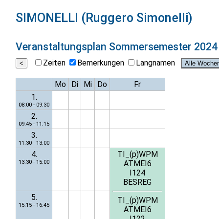
SIMONELLI (Ruggero Simonelli)
Veranstaltungsplan
Sommersemester 2024
Zeiten
Bemerkungen
Langnamen
Mo
Di
Mi
Do
Fr
1.
08:00 - 09:30
2.
09:45 - 11:15
3.
11:30 - 13:00
4.
TI_(p)WPM
13:30 - 15:00
ATMEI6
I124
BESREG
5.
TI_(p)WPM
15:15 - 16:45
ATMEI6
I122