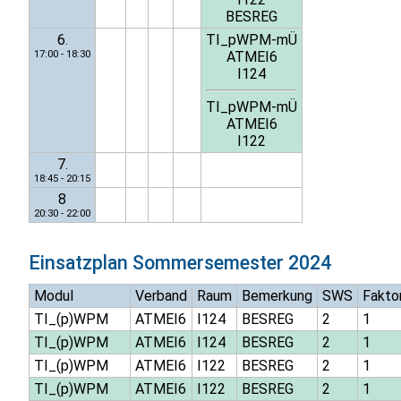
BESREG
6.
TI_pWPM-mÜ
17:00 - 18:30
ATMEI6
I124
TI_pWPM-mÜ
ATMEI6
I122
7.
18:45 - 20:15
8
20:30 - 22:00
Einsatzplan
Sommersemester 2024
Modul
Verband
Raum
Bemerkung
SWS
Fakto
TI_(p)WPM
ATMEI6
I124
BESREG
2
1
TI_(p)WPM
ATMEI6
I124
BESREG
2
1
TI_(p)WPM
ATMEI6
I122
BESREG
2
1
TI_(p)WPM
ATMEI6
I122
BESREG
2
1