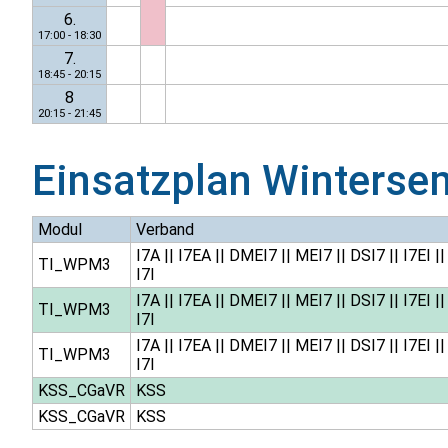
6.
17:00 - 18:30
7.
18:45 - 20:15
8
20:15 - 21:45
Einsatzplan
Winterse
Modul
Verband
I7A
||
I7EA
||
DMEI7
||
MEI7
||
DSI7
||
I7EI
||
TI_WPM3
I7I
I7A
||
I7EA
||
DMEI7
||
MEI7
||
DSI7
||
I7EI
||
TI_WPM3
I7I
I7A
||
I7EA
||
DMEI7
||
MEI7
||
DSI7
||
I7EI
||
TI_WPM3
I7I
KSS_CGaVR
KSS
KSS_CGaVR
KSS