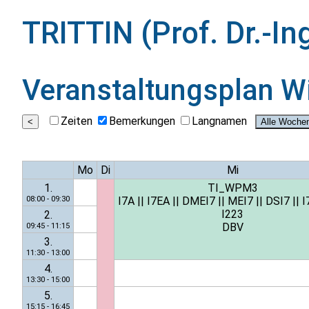
TRITTIN (Prof. Dr.-In
Veranstaltungsplan
W
Zeiten
Bemerkungen
Langnamen
Mo
Di
Mi
1.
TI_WPM3
08:00 - 09:30
I7A
||
I7EA
||
DMEI7
||
MEI7
||
DSI7
||
I
I223
2.
DBV
09:45 - 11:15
3.
11:30 - 13:00
4.
13:30 - 15:00
5.
15:15 - 16:45