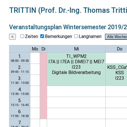
TRITTIN (Prof. Dr.-Ing. Thomas Tritt
Veranstaltungsplan
Wintersemester 2019/
Zeiten
Bemerkungen
Langnamen
Mo
Di
Mi
Do
1.
TI_WPM2
08:00 - 09:30
I7A
||
I7EA
||
DMEI7
||
MEI7
I223
2.
KSS_CGa
Digitale Bildverarbeitung
09:45 - 11:15
KSS
I223
3.
11:30 - 13:00
4.
13:30 - 15:00
5.
15:15 - 16:45
6.
17:00 - 18:30
7.