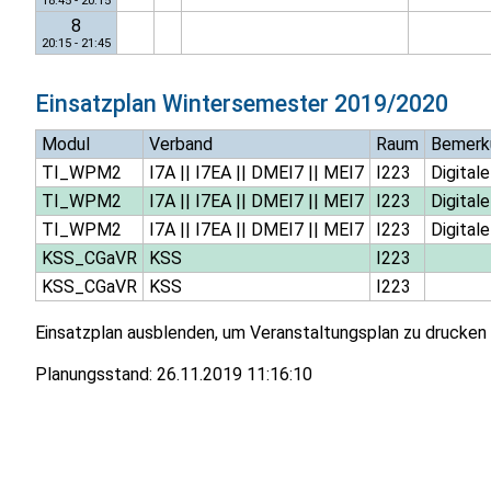
18:45 - 20:15
8
20:15 - 21:45
Einsatzplan
Wintersemester 2019/2020
Modul
Verband
Raum
Bemerk
TI_WPM2
I7A
||
I7EA
||
DMEI7
||
MEI7
I223
Digitale
TI_WPM2
I7A
||
I7EA
||
DMEI7
||
MEI7
I223
Digitale
TI_WPM2
I7A
||
I7EA
||
DMEI7
||
MEI7
I223
Digitale
KSS_CGaVR
KSS
I223
KSS_CGaVR
KSS
I223
Einsatzplan ausblenden, um Veranstaltungsplan zu drucken
Planungsstand:
26.11.2019 11:16:10