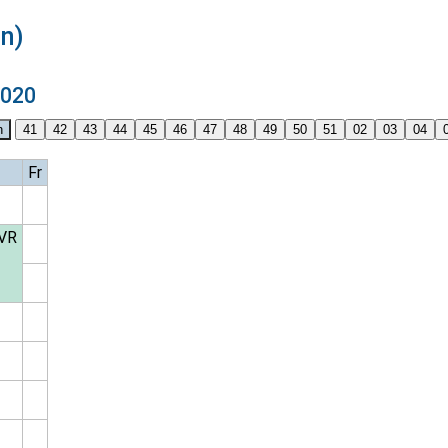
in)
2020
Fr
VR