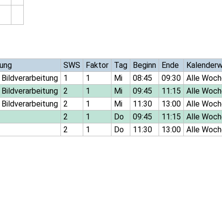
ung
SWS
Faktor
Tag
Beginn
Ende
Kalender
 Bildverarbeitung
1
1
Mi
08:45
09:30
Alle Woch
 Bildverarbeitung
2
1
Mi
09:45
11:15
Alle Woch
 Bildverarbeitung
2
1
Mi
11:30
13:00
Alle Woch
2
1
Do
09:45
11:15
Alle Woch
2
1
Do
11:30
13:00
Alle Woch