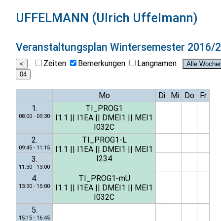
UFFELMANN (Ulrich Uffelmann)
Veranstaltungsplan
Wintersemester 2016/
Zeiten
Bemerkungen
Langnamen
Mo
Di
Mi
Do
Fr
1.
TI_PROG1
08:00 - 09:30
I1.1
||
I1EA
||
DMEI1
||
MEI1
I032C
2.
TI_PROG1-L
09:45 - 11:15
I1.1
||
I1EA
||
DMEI1
||
MEI1
I234
3.
11:30 - 13:00
4.
TI_PROG1-mÜ
13:30 - 15:00
I1.1
||
I1EA
||
DMEI1
||
MEI1
I032C
5.
15:15 - 16:45