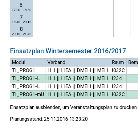
6.
17:00 - 18:30
7.
18:45 - 20:15
8
20:15 - 21:45
Einsatzplan
Wintersemester 2016/2017
Modul
Verband
Raum
Bem
TI_PROG1
I1.1
||
I1EA
||
DMEI1
||
MEI1
I032C
TI_PROG1-L
I1.1
||
I1EA
||
DMEI1
||
MEI1
I234
TI_PROG1-L
I1.1
||
I1EA
||
DMEI1
||
MEI1
I234
TI_PROG1-mÜ
I1.1
||
I1EA
||
DMEI1
||
MEI1
I032C
Einsatzplan ausblenden, um Veranstaltungsplan zu drucken
Planungsstand:
25.11.2016 13:23:20