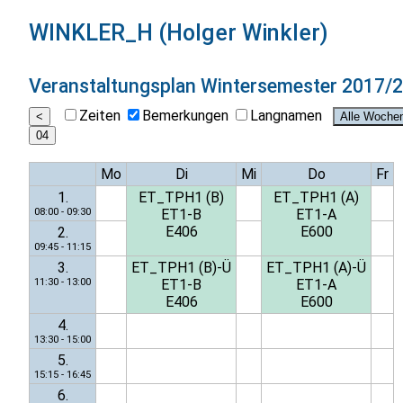
WINKLER_H (Holger Winkler)
Veranstaltungsplan
Wintersemester 2017/
Zeiten
Bemerkungen
Langnamen
Mo
Di
Mi
Do
Fr
1.
ET_TPH1 (B)
ET_TPH1 (A)
08:00 - 09:30
ET1-B
ET1-A
E406
E600
2.
09:45 - 11:15
3.
ET_TPH1 (B)-Ü
ET_TPH1 (A)-Ü
11:30 - 13:00
ET1-B
ET1-A
E406
E600
4.
13:30 - 15:00
5.
15:15 - 16:45
6.