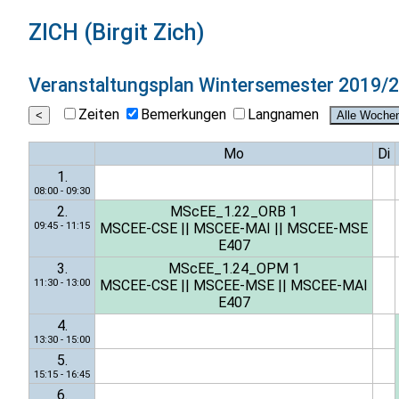
ZICH (Birgit Zich)
Veranstaltungsplan
Wintersemester 2019/
Zeiten
Bemerkungen
Langnamen
Mo
Di
1.
08:00 - 09:30
2.
MScEE_1.22_ORB 1
09:45 - 11:15
MSCEE-CSE
||
MSCEE-MAI
||
MSCEE-MSE
E407
3.
MScEE_1.24_OPM 1
11:30 - 13:00
MSCEE-CSE
||
MSCEE-MSE
||
MSCEE-MAI
E407
4.
13:30 - 15:00
5.
15:15 - 16:45
6.