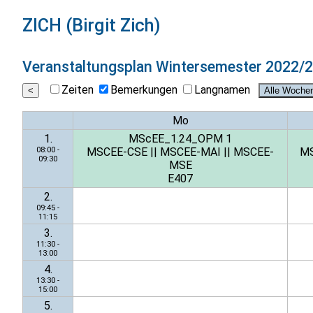
ZICH (Birgit Zich)
Veranstaltungsplan
Wintersemester 2022/
Zeiten
Bemerkungen
Langnamen
Mo
1.
MScEE_1.24_OPM 1
08:00 -
MSCEE-CSE
||
MSCEE-MAI
||
MSCEE-
M
09:30
MSE
E407
2.
09:45 -
11:15
3.
11:30 -
13:00
4.
13:30 -
15:00
5.