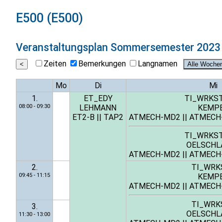
E500 (E500)
Veranstaltungsplan
Sommersemester 2023
Zeiten
Bemerkungen
Langnamen
Mo
Di
Mi
1.
ET_EDY
TI_WRKS
08:00 - 09:30
LEHMANN
KEMP
ET2-B
||
TAP2
ATMECH-MD2
||
ATMECH
TI_WRKS
OELSCHL
ATMECH-MD2
||
ATMECH
2.
TI_WRK
09:45 - 11:15
KEMP
ATMECH-MD2
||
ATMECH
TI_WRK
3.
OELSCHL
11:30 - 13:00