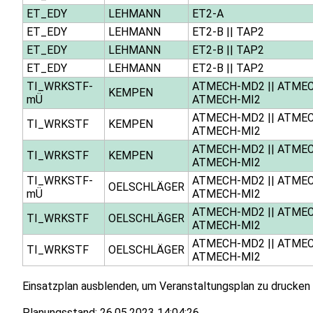
ET_EDY
LEHMANN
ET2-A
ET_EDY
LEHMANN
ET2-B
||
TAP2
ET_EDY
LEHMANN
ET2-B
||
TAP2
ET_EDY
LEHMANN
ET2-B
||
TAP2
TI_WRKSTF-
ATMECH-MD2
||
ATME
KEMPEN
mÜ
ATMECH-MI2
ATMECH-MD2
||
ATME
TI_WRKSTF
KEMPEN
ATMECH-MI2
ATMECH-MD2
||
ATME
TI_WRKSTF
KEMPEN
ATMECH-MI2
TI_WRKSTF-
ATMECH-MD2
||
ATME
OELSCHLÄGER
mÜ
ATMECH-MI2
ATMECH-MD2
||
ATME
TI_WRKSTF
OELSCHLÄGER
ATMECH-MI2
ATMECH-MD2
||
ATME
TI_WRKSTF
OELSCHLÄGER
ATMECH-MI2
Einsatzplan ausblenden, um Veranstaltungsplan zu drucken
Planungsstand:
26.05.2023 14:04:26