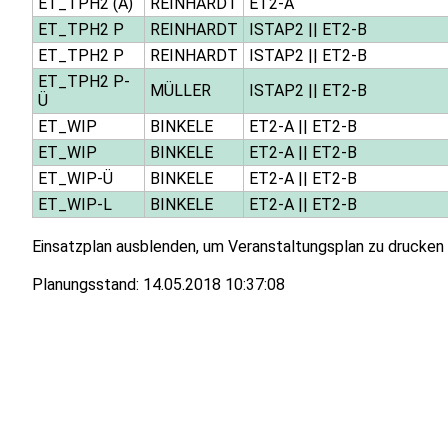
ET_TPH2 (A)
REINHARDT
ET2-A
ET_TPH2 P
REINHARDT
ISTAP2
||
ET2-B
ET_TPH2 P
REINHARDT
ISTAP2
||
ET2-B
ET_TPH2 P-
MÜLLER
ISTAP2
||
ET2-B
Ü
ET_WIP
BINKELE
ET2-A
||
ET2-B
ET_WIP
BINKELE
ET2-A
||
ET2-B
ET_WIP-Ü
BINKELE
ET2-A
||
ET2-B
ET_WIP-L
BINKELE
ET2-A
||
ET2-B
Einsatzplan ausblenden, um Veranstaltungsplan zu drucken
Planungsstand:
14.05.2018 10:37:08