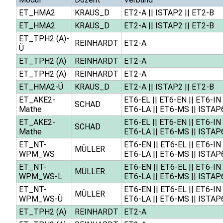
ET_HMA2
KRAUS_D
ET2-A
||
ISTAP2
||
ET2-B
ET_HMA2
KRAUS_D
ET2-A
||
ISTAP2
||
ET2-B
ET_TPH2 (A)-
REINHARDT
ET2-A
Ü
ET_TPH2 (A)
REINHARDT
ET2-A
ET_TPH2 (A)
REINHARDT
ET2-A
ET_HMA2-Ü
KRAUS_D
ET2-A
||
ISTAP2
||
ET2-B
ET_AKE2-
ET6-EL
||
ET6-EN
||
ET6-IN
SCHAD
Mathe
ET6-LA
||
ET6-MS
||
ISTAP
ET_AKE2-
ET6-EL
||
ET6-EN
||
ET6-IN
SCHAD
Mathe
ET6-LA
||
ET6-MS
||
ISTAP
ET_NT-
ET6-EN
||
ET6-EL
||
ET6-IN
MÜLLER
WPM_WS
ET6-LA
||
ET6-MS
||
ISTAP
ET_NT-
ET6-EN
||
ET6-EL
||
ET6-IN
MÜLLER
WPM_WS-L
ET6-LA
||
ET6-MS
||
ISTAP
ET_NT-
ET6-EN
||
ET6-EL
||
ET6-IN
MÜLLER
WPM_WS-Ü
ET6-LA
||
ET6-MS
||
ISTAP
ET_TPH2 (A)
REINHARDT
ET2-A