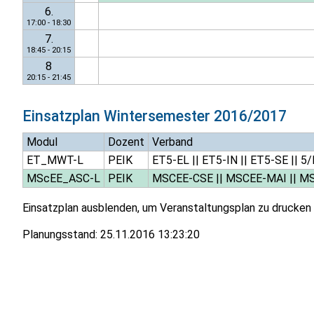
6.
17:00 - 18:30
7.
18:45 - 20:15
8
20:15 - 21:45
Einsatzplan
Wintersemester 2016/2017
Modul
Dozent
Verband
ET_MWT-L
PEIK
ET5-EL
||
ET5-IN
||
ET5-SE
||
5/
MScEE_ASC-L
PEIK
MSCEE-CSE
||
MSCEE-MAI
||
MS
Einsatzplan ausblenden, um Veranstaltungsplan zu drucken
Planungsstand:
25.11.2016 13:23:20