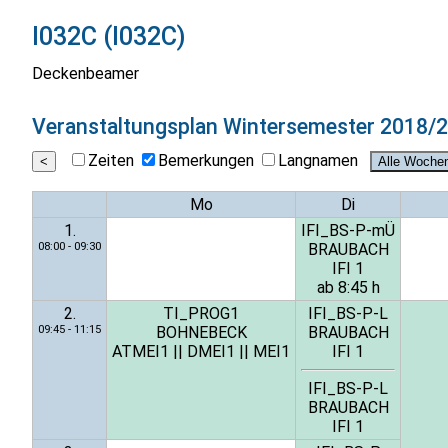
I032C (I032C)
Deckenbeamer
Veranstaltungsplan
Wintersemester 2018/
Zeiten
Bemerkungen
Langnamen
Mo
Di
1.
IFI_BS-P-mÜ
08:00 - 09:30
BRAUBACH
IFI 1
ab 8:45 h
2.
TI_PROG1
IFI_BS-P-L
09:45 - 11:15
BOHNEBECK
BRAUBACH
ATMEI1
||
DMEI1
||
MEI1
IFI 1
IFI_BS-P-L
BRAUBACH
IFI 1