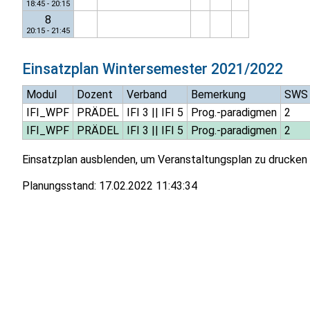
18:45 - 20:15
8
20:15 - 21:45
Einsatzplan
Wintersemester 2021/2022
Modul
Dozent
Verband
Bemerkung
SWS
IFI_WPF
PRÄDEL
IFI 3
||
IFI 5
Prog.-paradigmen
2
IFI_WPF
PRÄDEL
IFI 3
||
IFI 5
Prog.-paradigmen
2
Einsatzplan ausblenden, um Veranstaltungsplan zu drucken
Planungsstand:
17.02.2022 11:43:34