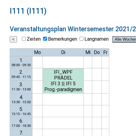
I111 (I111)
Veranstaltungsplan
Wintersemester 2021/
Zeiten
Bemerkungen
Langnamen
Mo
Di
Mi
Do
Fr
1.
08:00 - 09:30
2.
IFI_WPF
09:45 - 11:15
PRÄDEL
IFI 3
||
IFI 5
3.
Prog.-paradigmen
11:30 - 13:00
4.
13:30 - 15:00
5.
15:15 - 16:45
6.
17:00 - 18:30
7.