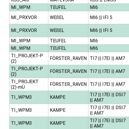
MI_WPM
TEUFEL
MI6
MI_PRXVOR
WEßEL
MI6
||
IFI 5
MI_PRXVOR
WEßEL
MI6
||
IFI 5
MI_WPM
TEUFEL
MI6
MI_WPM
TEUFEL
MI6
TI_PROJEKT-P
FÖRSTER_RAVEN
TI7
||
I7EI
||
AM7
(2)
TI_PROJEKT-P
FÖRSTER_RAVEN
TI7
||
I7EI
||
AM7
(2)
TI_PROJEKT
FÖRSTER_RAVEN
TI7
||
I7EI
||
AM7
(2)-mÜ
TI7
||
I7EI
||
DSI7
TI_WPM3
KAMPE
||
AM7
TI7
||
I7EI
||
DSI7
TI_WPM3
KAMPE
||
AM7
TI7
||
I7EI
||
DSI7
TI_WPM3
KAMPE
||
AM7