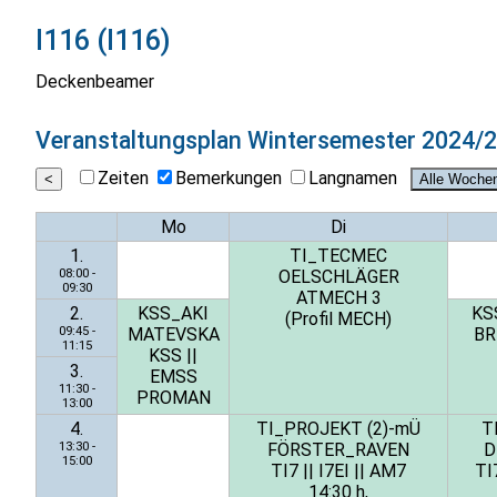
I116 (I116)
Deckenbeamer
Veranstaltungsplan
Wintersemester 2024/
Zeiten
Bemerkungen
Langnamen
Mo
Di
1.
TI_TECMEC
08:00 -
OELSCHLÄGER
09:30
ATMECH 3
2.
KSS_AKI
KS
(Profil MECH)
09:45 -
MATEVSKA
BR
11:15
KSS
||
3.
EMSS
11:30 -
PROMAN
13:00
4.
TI_PROJEKT (2)-mÜ
T
13:30 -
FÖRSTER_RAVEN
D
15:00
TI7
||
I7EI
||
AM7
TI
14:30 h,