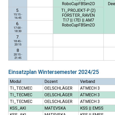
RoboCupFBSim2D
Dee
5.
TI_PROJEKT-P (2)
15:15 -
FÖRSTER_RAVEN
16:45
TI7
||
I7EI
||
AM7
6.
RoboCupFBSim2D
17:00 -
18:30
7.
18:45 -
20:15
8
20:15 -
21:45
Einsatzplan
Wintersemester 2024/25
Modul
Dozent
Verband
TI_TECMEC
OELSCHLÄGER
ATMECH 3
TI_TECMEC
OELSCHLÄGER
ATMECH 3
TI_TECMEC
OELSCHLÄGER
ATMECH 3
KSS_AKI
MATEVSKA
KSS
||
EMSS
KSS_AKI
MATEVSKA
KSS
||
EMSS