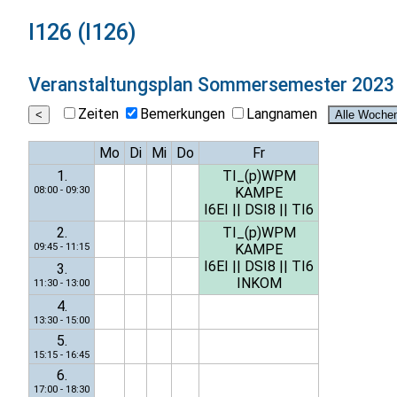
I126 (I126)
Veranstaltungsplan
Sommersemester 2023
Zeiten
Bemerkungen
Langnamen
Mo
Di
Mi
Do
Fr
1.
TI_(p)WPM
08:00 - 09:30
KAMPE
I6EI
||
DSI8
||
TI6
2.
TI_(p)WPM
09:45 - 11:15
KAMPE
I6EI
||
DSI8
||
TI6
3.
INKOM
11:30 - 13:00
4.
13:30 - 15:00
5.
15:15 - 16:45
6.
17:00 - 18:30