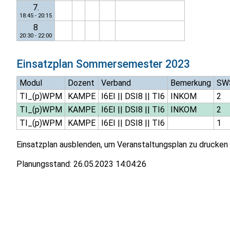
7.
18:45 - 20:15
8
20:30 - 22:00
Einsatzplan
Sommersemester 2023
Modul
Dozent
Verband
Bemerkung
SW
TI_(p)WPM
KAMPE
I6EI
||
DSI8
||
TI6
INKOM
2
TI_(p)WPM
KAMPE
I6EI
||
DSI8
||
TI6
INKOM
2
TI_(p)WPM
KAMPE
I6EI
||
DSI8
||
TI6
1
Einsatzplan ausblenden, um Veranstaltungsplan zu drucken
Planungsstand:
26.05.2023 14:04:26