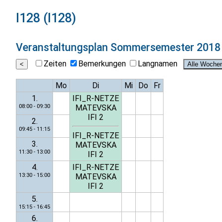
I128 (I128)
Veranstaltungsplan
Sommersemester 2018
Zeiten
Bemerkungen
Langnamen
Mo
Di
Mi
Do
Fr
1.
IFI_R-NETZE
08:00 - 09:30
MATEVSKA
IFI 2
2.
09:45 - 11:15
IFI_R-NETZE
3.
MATEVSKA
11:30 - 13:00
IFI 2
4.
IFI_R-NETZE
13:30 - 15:00
MATEVSKA
IFI 2
5.
15:15 - 16:45
6.