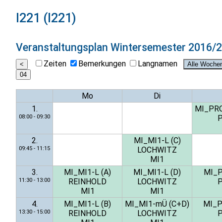
I221 (I221)
Veranstaltungsplan
Wintersemester 2016/
Zeiten
Bemerkungen
Langnamen
Mo
Di
1.
MI_PRO
08:00 - 09:30
2.
MI_MI1-L (C)
09:45 - 11:15
LOCHWITZ
MI1
3.
MI_MI1-L (A)
MI_MI1-L (D)
MI_P
11:30 - 13:00
REINHOLD
LOCHWITZ
MI1
MI1
4.
MI_MI1-L (B)
MI_MI1-mÜ (C+D)
MI_P
13:30 - 15:00
REINHOLD
LOCHWITZ