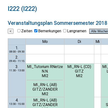
I222 (I222)
Veranstaltungsplan
Sommersemester 2018
Zeiten
Bemerkungen
Langnamen
Mo
Di
Mi
1.
08:00 - 09:30
2.
09:45 - 11:15
3.
MI_Tutorium RNetze
MI_RN-L (CD)
MI
11:30 - 13:00
N.N.
GITZ
MI2
MI2
MI_RN-L (AB)
GITZ/ZANDER
MI2
4.
MI_RN-L (AB)
13:30 - 15:00
GITZ/ZANDER