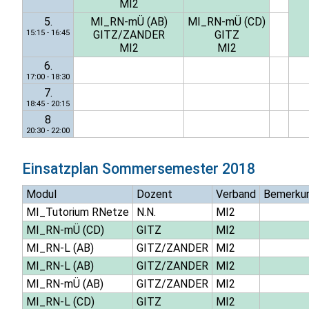
MI2
5.
MI_RN-mÜ (AB)
MI_RN-mÜ (CD)
15:15 - 16:45
GITZ/ZANDER
GITZ
MI2
MI2
6.
17:00 - 18:30
7.
18:45 - 20:15
8
20:30 - 22:00
Einsatzplan
Sommersemester 2018
Modul
Dozent
Verband
Bemerku
MI_Tutorium RNetze
N.N.
MI2
MI_RN-mÜ (CD)
GITZ
MI2
MI_RN-L (AB)
GITZ/ZANDER
MI2
MI_RN-L (AB)
GITZ/ZANDER
MI2
MI_RN-mÜ (AB)
GITZ/ZANDER
MI2
MI_RN-L (CD)
GITZ
MI2