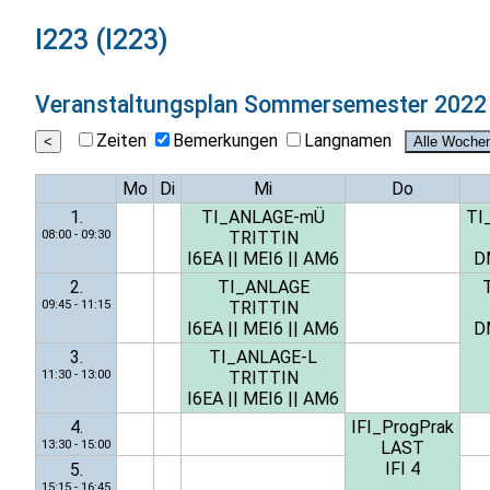
I223 (I223)
Veranstaltungsplan
Sommersemester 2022
Zeiten
Bemerkungen
Langnamen
Mo
Di
Mi
Do
1.
TI_ANLAGE-mÜ
TI
08:00 - 09:30
TRITTIN
I6EA
||
MEI6
||
AM6
D
2.
TI_ANLAGE
09:45 - 11:15
TRITTIN
I6EA
||
MEI6
||
AM6
D
3.
TI_ANLAGE-L
11:30 - 13:00
TRITTIN
I6EA
||
MEI6
||
AM6
4.
IFI_ProgPrak
13:30 - 15:00
LAST
IFI 4
5.
15:15 - 16:45