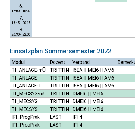
6.
17:00 - 18:30
7.
18:45 - 20:15
8
20:30 - 22:00
Einsatzplan
Sommersemester 2022
Modul
Dozent
Verband
Bemerk
TI_ANLAGE-mÜ
TRITTIN
I6EA
||
MEI6
||
AM6
TI_ANLAGE
TRITTIN
I6EA
||
MEI6
||
AM6
TI_ANLAGE-L
TRITTIN
I6EA
||
MEI6
||
AM6
TI_MECSYS-mÜ
TRITTIN
DMEI6
||
MEI6
TI_MECSYS
TRITTIN
DMEI6
||
MEI6
TI_MECSYS
TRITTIN
DMEI6
||
MEI6
IFI_ProgPrak
LAST
IFI 4
IFI_ProgPrak
LAST
IFI 4