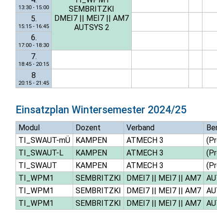
13:30 - 15:00
SEMBRITZKI
DMEI7
||
MEI7
||
AM7
5.
AUTSYS 2
15:15 - 16:45
6.
17:00 - 18:30
7.
18:45 - 20:15
8
20:15 - 21:45
Einsatzplan
Wintersemester 2024/25
Modul
Dozent
Verband
Be
TI_SWAUT-mÜ
KAMPEN
ATMECH 3
(Pr
TI_SWAUT-L
KAMPEN
ATMECH 3
(Pr
TI_SWAUT
KAMPEN
ATMECH 3
(Pr
TI_WPM1
SEMBRITZKI
DMEI7
||
MEI7
||
AM7
AU
TI_WPM1
SEMBRITZKI
DMEI7
||
MEI7
||
AM7
AU
TI_WPM1
SEMBRITZKI
DMEI7
||
MEI7
||
AM7
AU