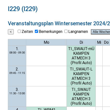
I229 (I229)
Veranstaltungsplan
Wintersemester 2024/
Zeiten
Bemerkungen
Langnamen
Mo
Di
Mi
Do
1.
TI_SWAUT-mÜ
08:00 - 09:30
KAMPEN
ATMECH 3
(Profil Auto)
2.
TI_SWAUT-L
09:45 - 11:15
KAMPEN
ATMECH 3
(Profil Auto)
3.
TI_SWAUT
11:30 - 13:00
KAMPEN
ATMECH 3
(Profil Auto)
4.
TI_WPM1