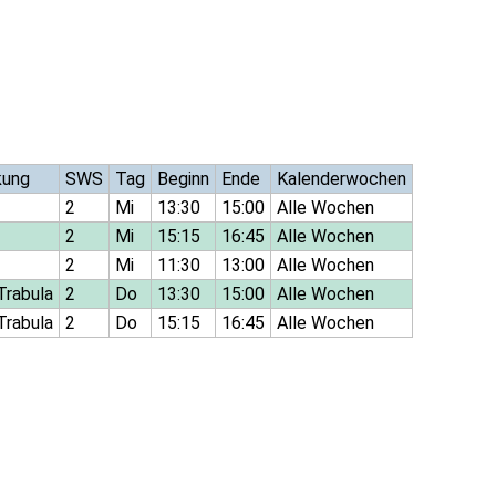
kung
SWS
Tag
Beginn
Ende
Kalenderwochen
2
Mi
13:30
15:00
Alle Wochen
2
Mi
15:15
16:45
Alle Wochen
2
Mi
11:30
13:00
Alle Wochen
 Trabula
2
Do
13:30
15:00
Alle Wochen
 Trabula
2
Do
15:15
16:45
Alle Wochen