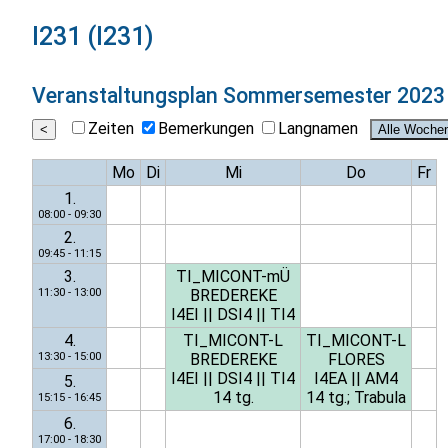
I231 (I231)
Veranstaltungsplan
Sommersemester 2023
Zeiten
Bemerkungen
Langnamen
Mo
Di
Mi
Do
Fr
1.
08:00 - 09:30
2.
09:45 - 11:15
3.
TI_MICONT-mÜ
11:30 - 13:00
BREDEREKE
I4EI
||
DSI4
||
TI4
4.
TI_MICONT-L
TI_MICONT-L
13:30 - 15:00
BREDEREKE
FLORES
I4EI
||
DSI4
||
TI4
I4EA
||
AM4
5.
14 tg.
14 tg.; Trabula
15:15 - 16:45
6.
17:00 - 18:30