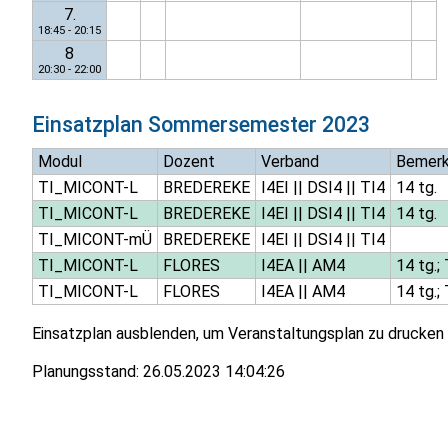
7.
18:45 - 20:15
8
20:30 - 22:00
Einsatzplan
Sommersemester 2023
Modul
Dozent
Verband
Bemer
TI_MICONT-L
BREDEREKE
I4EI
||
DSI4
||
TI4
14 tg.
TI_MICONT-L
BREDEREKE
I4EI
||
DSI4
||
TI4
14 tg.
TI_MICONT-mÜ
BREDEREKE
I4EI
||
DSI4
||
TI4
TI_MICONT-L
FLORES
I4EA
||
AM4
14 tg.;
TI_MICONT-L
FLORES
I4EA
||
AM4
14 tg.;
Einsatzplan ausblenden, um Veranstaltungsplan zu drucken
Planungsstand:
26.05.2023 14:04:26