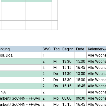
rkung
SWS
Tag
Beginn
Ende
Kalenderw
spr. Doz.
1
Alle Woch
2
Mi
13:30
15:00
Alle Woch
2
Mi
15:15
16:45
Alle Woch
2
Do
11:30
13:00
Alle Woch
2
Do
13:30
15:00
Alle Woch
2
Do
15:15
16:45
Alle Woch
 n.A.
2
Alle Woch
narbeit! SoC-NN - FPGAs
2
Mo
08:00
09:30
Alle Woch
narbeit! SoC-NN - FPGAs
2
Mo
15:15
16:45
Alle Woch