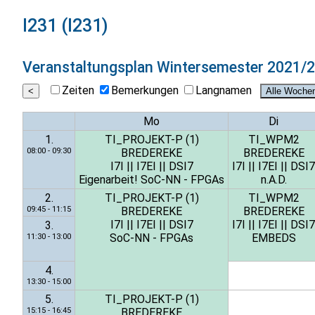
I231 (I231)
Veranstaltungsplan
Wintersemester 2021/
Zeiten
Bemerkungen
Langnamen
Mo
Di
1.
TI_PROJEKT-P (1)
TI_WPM2
08:00 - 09:30
BREDEREKE
BREDEREKE
I7I
||
I7EI
||
DSI7
I7I
||
I7EI
||
DSI7
Eigenarbeit! SoC-NN - FPGAs
n.A.D.
2.
TI_PROJEKT-P (1)
TI_WPM2
09:45 - 11:15
BREDEREKE
BREDEREKE
I7I
||
I7EI
||
DSI7
I7I
||
I7EI
||
DSI7
3.
SoC-NN - FPGAs
EMBEDS
11:30 - 13:00
4.
13:30 - 15:00
5.
TI_PROJEKT-P (1)
15:15 - 16:45
BREDEREKE