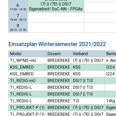
I7I
||
I7EI
||
DSI7
6.
Eigenarbeit! SoC-NN - FPGAs
17:00 - 18:30
7.
18:45 - 20:15
8
20:15 - 21:45
Einsatzplan
Wintersemester 2021/2022
Modul
Dozent
Verband
Beme
TI_WPM2-mÜ
BREDEREKE
I7I
||
I7EI
||
DSI7
n. Ab
KSS_EMBED
BREDEREKE
KSS
I224
KSS_EMBED
BREDEREKE
KSS
I224
TI_REDIG-mÜ
BREDEREKE
DSI7
||
TI3
TI_REDIG-L
BREDEREKE
DSI7
||
TI3
TI_REDIG-L
BREDEREKE
DSI7
||
TI3
TI_REDIG-L
BREDEREKE
TI3
14tg.
TI_PROJEKT-P (1)
BREDEREKE
I7I
||
I7EI
||
DSI7
Eige
TI_PROJEKT-P (1)
BREDEREKE
I7I
||
I7EI
||
DSI7
Eige