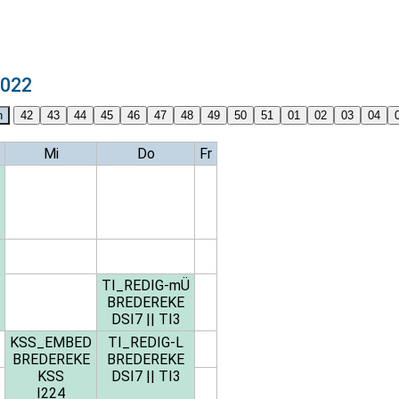
2022
Mi
Do
Fr
TI_REDIG-mÜ
BREDEREKE
DSI7
||
TI3
KSS_EMBED
TI_REDIG-L
BREDEREKE
BREDEREKE
KSS
DSI7
||
TI3
I224