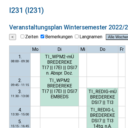
I231 (I231)
Veranstaltungsplan
Wintersemester 2022/
Zeiten
Bemerkungen
Langnamen
Mo
Di
Mi
Do
Fr
1.
TI_WPM2-mÜ
08:00 - 09:30
BREDEREKE
TI7
||
I7EI
||
DSI7
n. Abspr. Doz.
2.
TI_WPM2
09:45 - 11:15
BREDEREKE
TI7
||
I7EI
||
DSI7
3.
TI_REDIG-mÜ
EMBEDS
11:30 - 13:00
BREDEREKE
DSI7
||
TI3
4.
TI_REDIG-L
13:30 - 15:00
BREDEREKE
DSI7
||
TI3
5.
14tg. n.A.
15:15 - 16:45