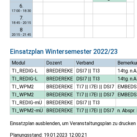
6.
17:00 - 18:30
7.
18:45 - 20:15
8
20:15 - 21:45
Einsatzplan
Wintersemester 2022/23
Modul
Dozent
Verband
Bemerku
TI_REDIG-L
BREDEREKE
DSI7
||
TI3
14tg. n.A
TI_REDIG-L
BREDEREKE
DSI7
||
TI3
14tg. n.A
TI_WPM2
BREDEREKE
TI7
||
I7EI
||
DSI7
EMBEDS
TI_WPM2
BREDEREKE
TI7
||
I7EI
||
DSI7
EMBEDS
TI_REDIG-mÜ
BREDEREKE
DSI7
||
TI3
TI_WPM2-mÜ
BREDEREKE
TI7
||
I7EI
||
DSI7
n. Abspr.
Einsatzplan ausblenden, um Veranstaltungsplan zu drucken
Planungsstand:
19.01.2023 12:00:21