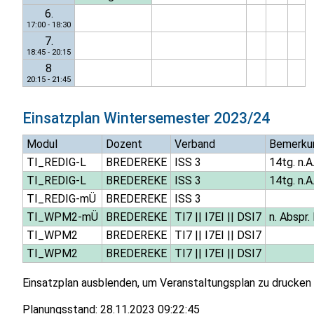
6.
17:00 - 18:30
7.
18:45 - 20:15
8
20:15 - 21:45
Einsatzplan
Wintersemester 2023/24
Modul
Dozent
Verband
Bemerku
TI_REDIG-L
BREDEREKE
ISS 3
14tg. n.A
TI_REDIG-L
BREDEREKE
ISS 3
14tg. n.A
TI_REDIG-mÜ
BREDEREKE
ISS 3
TI_WPM2-mÜ
BREDEREKE
TI7
||
I7EI
||
DSI7
n. Abspr.
TI_WPM2
BREDEREKE
TI7
||
I7EI
||
DSI7
TI_WPM2
BREDEREKE
TI7
||
I7EI
||
DSI7
Einsatzplan ausblenden, um Veranstaltungsplan zu drucken
Planungsstand:
28.11.2023 09:22:45