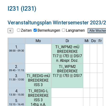
I231 (I231)
Veranstaltungsplan
Wintersemester 2023/
Zeiten
Bemerkungen
Langnamen
Mo
Di
Mi
Do
Fr
1.
TI_WPM2-mÜ
08:00 - 09:30
BREDEREKE
TI7
||
I7EI
||
DSI7
n. Abspr. Doz.
2.
TI_WPM2
09:45 - 11:15
BREDEREKE
TI7
||
I7EI
||
DSI7
3.
TI_REDIG-mÜ
11:30 - 13:00
BREDEREKE
ISS 3
4.
TI_REDIG-L
13:30 - 15:00
BREDEREKE
ISS 3
5.
14tg. n.A.
15:15 - 16:45