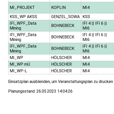
MI_PROJEKT
KOPLIN
MI4
KSS_WP AKSS
GENZEL_SOWA
KSS
IFI_WPF_Data
IFI 4
||
IFI 6
||
BOHNEBECK
Mining
MI6
IFI_WPF_Data
IFI 4
||
IFI 6
||
BOHNEBECK
Mining
MI6
IFI_WPF_Data
IFI 4
||
IFI 6
||
BOHNEBECK
Mining
MI6
MI_WP
HÖLSCHER
MI4
MI_WP mÜ
HÖLSCHER
MI4
MI_WP-L
HÖLSCHER
MI4
Einsatzplan ausblenden, um Veranstaltungsplan zu drucken
Planungsstand:
26.05.2023 14:04:26