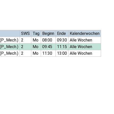
SWS
Tag
Beginn
Ende
Kalenderwochen
(P_Mech.)
2
Mo
08:00
09:30
Alle Wochen
(P_Mech.)
2
Mo
09:45
11:15
Alle Wochen
(P_Mech.)
2
Mo
11:30
13:00
Alle Wochen