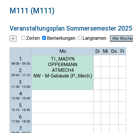
M111 (M111)
Veranstaltungsplan
Sommersemester 2025
Zeiten
Bemerkungen
Langnamen
Mo
Di
Mi
Do
Fr
1.
TI_MADYN
08:00 - 09:30
OPPERMANN
ATMECH4
2.
NW - M-Gebäude (P_Mech.)
09:45 - 11:15
3.
11:30 - 13:00
4.
13:30 - 15:00
5.
15:15 - 16:45
6.
17:00 - 18:30
7.