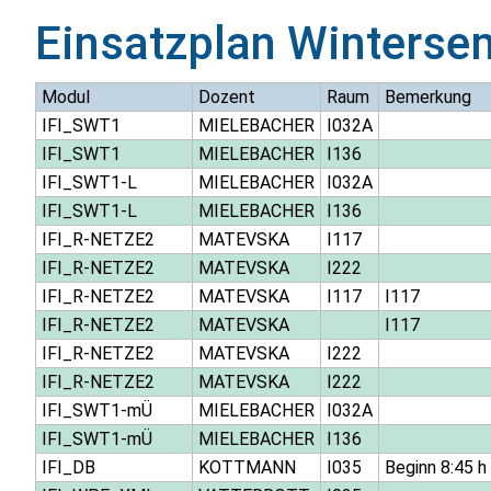
Einsatzplan
Winterse
Modul
Dozent
Raum
Bemerkung
IFI_SWT1
MIELEBACHER
I032A
IFI_SWT1
MIELEBACHER
I136
IFI_SWT1-L
MIELEBACHER
I032A
IFI_SWT1-L
MIELEBACHER
I136
IFI_R-NETZE2
MATEVSKA
I117
IFI_R-NETZE2
MATEVSKA
I222
IFI_R-NETZE2
MATEVSKA
I117
I117
IFI_R-NETZE2
MATEVSKA
I117
IFI_R-NETZE2
MATEVSKA
I222
IFI_R-NETZE2
MATEVSKA
I222
IFI_SWT1-mÜ
MIELEBACHER
I032A
IFI_SWT1-mÜ
MIELEBACHER
I136
IFI_DB
KOTTMANN
I035
Beginn 8:45 h