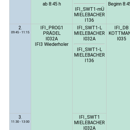
ab 8:45 h
Beginn 8:4
IFI_SWT1-mÜ
MIELEBACHER
I136
2.
IFI_PROG1
IFI_SWT1-L
IFI_DB
09:45 - 11:15
PRÄDEL
MIELEBACHER
KOTTMA
I032A
I032A
I035
IFI3 Wiederholer
IFI_SWT1-L
MIELEBACHER
I136
3.
IFI_SWT1
11:30 - 13:00
MIELEBACHER
I032A