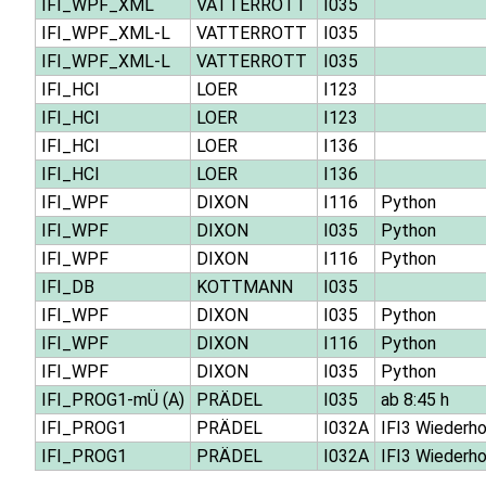
IFI_WPF_XML
VATTERROTT
I035
IFI_WPF_XML-L
VATTERROTT
I035
IFI_WPF_XML-L
VATTERROTT
I035
IFI_HCI
LOER
I123
IFI_HCI
LOER
I123
IFI_HCI
LOER
I136
IFI_HCI
LOER
I136
IFI_WPF
DIXON
I116
Python
IFI_WPF
DIXON
I035
Python
IFI_WPF
DIXON
I116
Python
IFI_DB
KOTTMANN
I035
IFI_WPF
DIXON
I035
Python
IFI_WPF
DIXON
I116
Python
IFI_WPF
DIXON
I035
Python
IFI_PROG1-mÜ (A)
PRÄDEL
I035
ab 8:45 h
IFI_PROG1
PRÄDEL
I032A
IFI3 Wiederho
IFI_PROG1
PRÄDEL
I032A
IFI3 Wiederho