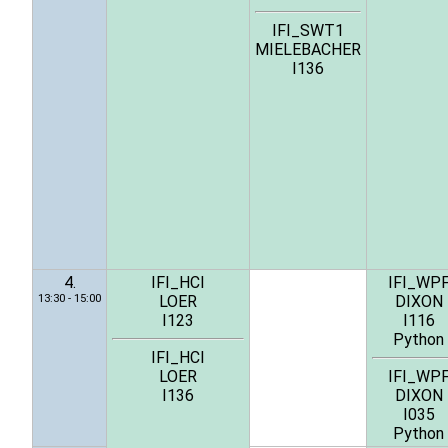
IFI_SWT1
MIELEBACHER
I136
4.
IFI_HCI
IFI_WP
13:30 - 15:00
LOER
DIXON
I123
I116
Python
IFI_HCI
LOER
IFI_WP
I136
DIXON
I035
Python