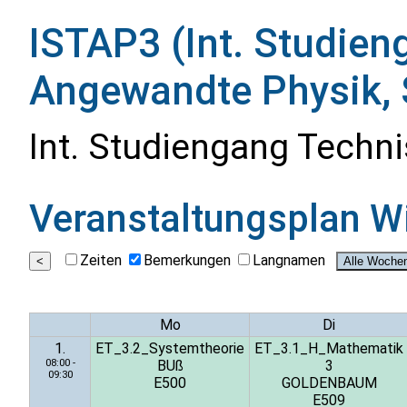
ISTAP3 (Int. Studie
Angewandte Physik, 
Int. Studiengang Tech
Veranstaltungsplan
W
Zeiten
Bemerkungen
Langnamen
Mo
Di
1.
ET_3.2_Systemtheorie
ET_3.1_H_Mathematik
08:00 -
BUß
3
09:30
E500
GOLDENBAUM
E509