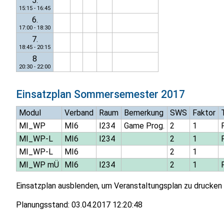
5.
15:15 - 16:45
6.
17:00 - 18:30
7.
18:45 - 20:15
8
20:30 - 22:00
Einsatzplan
Sommersemester 2017
Modul
Verband
Raum
Bemerkung
SWS
Faktor
MI_WP
MI6
I234
Game Prog.
2
1
MI_WP-L
MI6
I234
2
1
MI_WP-L
MI6
2
1
MI_WP mÜ
MI6
I234
2
1
Einsatzplan ausblenden, um Veranstaltungsplan zu drucken
Planungsstand:
03.04.2017 12:20:48