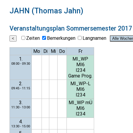
JAHN (Thomas Jahn)
Veranstaltungsplan
Sommersemester 2017
Zeiten
Bemerkungen
Langnamen
Mo
Di
Mi
Do
Fr
1.
MI_WP
08:00 - 09:30
MI6
I234
Game Prog.
2.
MI_WP-L
09:45 - 11:15
MI6
I234
3.
MI_WP mÜ
11:30 - 13:00
MI6
I234
4.
13:30 - 15:00