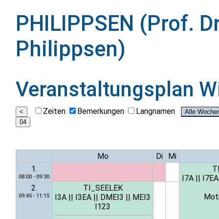
PHILIPPSEN (Prof. Dr
Philippsen)
Veranstaltungsplan
W
Zeiten
Bemerkungen
Langnamen
Mo
Di
Mi
1.
T
08:00 - 09:30
I7A
||
I7EA
2.
TI_SEELEK
Moti
09:45 - 11:15
I3A
||
I3EA
||
DMEI3
||
MEI3
I123