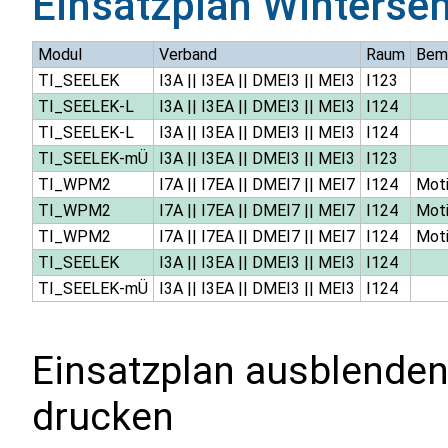
Einsatzplan
Winterse
Modul
Verband
Raum
Bem
TI_SEELEK
I3A
||
I3EA
||
DMEI3
||
MEI3
I123
TI_SEELEK-L
I3A
||
I3EA
||
DMEI3
||
MEI3
I124
TI_SEELEK-L
I3A
||
I3EA
||
DMEI3
||
MEI3
I124
TI_SEELEK-mÜ
I3A
||
I3EA
||
DMEI3
||
MEI3
I123
TI_WPM2
I7A
||
I7EA
||
DMEI7
||
MEI7
I124
Moti
TI_WPM2
I7A
||
I7EA
||
DMEI7
||
MEI7
I124
Moti
TI_WPM2
I7A
||
I7EA
||
DMEI7
||
MEI7
I124
Moti
TI_SEELEK
I3A
||
I3EA
||
DMEI3
||
MEI3
I124
TI_SEELEK-mÜ
I3A
||
I3EA
||
DMEI3
||
MEI3
I124
Einsatzplan ausblenden
drucken