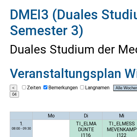
DMEI3 (Duales Studi
Semester 3)
Duales Studium der Me
Veranstaltungsplan
W
Zeiten
Bemerkungen
Langnamen
Mo
Di
Mi
1.
TI_ELMA
TI_ELMESS
08:00 - 09:30
DÜNTE
MEVENKAMP
I116
I122