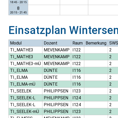
18:45 - 20:15
8
20:15 - 21:45
Einsatzplan
Winterse
Modul
Dozent
Raum
Bemerkung
SW
TI_MATHE3
MEVENKAMP
I122
2
TI_MATHE3
MEVENKAMP
I122
2
TI_MATHE3-mÜ
MEVENKAMP
I122
2
TI_ELMA
DÜNTE
I116
2
TI_ELMA
DÜNTE
I116
2
TI_ELMA-mÜ
DÜNTE
I116
2
TI_SEELEK
PHILIPPSEN
I123
2
TI_SEELEK-L
PHILIPPSEN
I124
2
TI_SEELEK-L
PHILIPPSEN
I124
2
TI_SEELEK-mÜ
PHILIPPSEN
I123
2