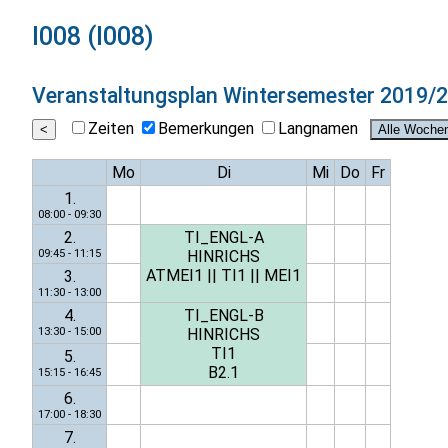
I008 (I008)
Veranstaltungsplan
Wintersemester 2019/
Zeiten
Bemerkungen
Langnamen
Mo
Di
Mi
Do
Fr
1.
08:00 - 09:30
2.
TI_ENGL-A
09:45 - 11:15
HINRICHS
ATMEI1
||
TI1
||
MEI1
3.
11:30 - 13:00
4.
TI_ENGL-B
13:30 - 15:00
HINRICHS
TI1
5.
B2.1
15:15 - 16:45
6.
17:00 - 18:30
7.