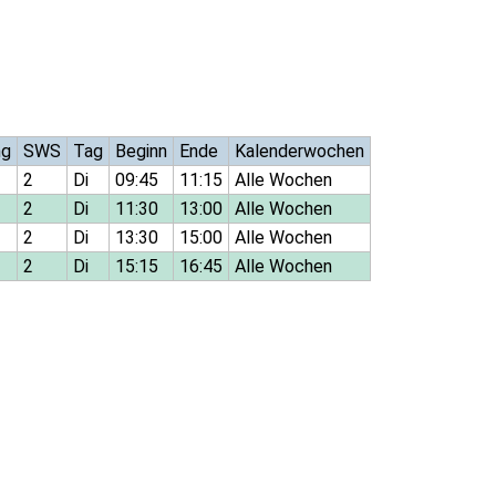
ng
SWS
Tag
Beginn
Ende
Kalenderwochen
2
Di
09:45
11:15
Alle Wochen
2
Di
11:30
13:00
Alle Wochen
2
Di
13:30
15:00
Alle Wochen
2
Di
15:15
16:45
Alle Wochen