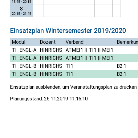
18:45 - 20:15
8
20:15 - 21:45
Einsatzplan
Wintersemester 2019/2020
Modul
Dozent
Verband
Bemerku
TI_ENGL-A
HINRICHS
ATMEI1
||
TI1
||
MEI1
TI_ENGL-A
HINRICHS
ATMEI1
||
TI1
||
MEI1
TI_ENGL-B
HINRICHS
TI1
B2.1
TI_ENGL-B
HINRICHS
TI1
B2.1
Einsatzplan ausblenden, um Veranstaltungsplan zu drucken
Planungsstand:
26.11.2019 11:16:10