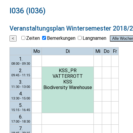
I036 (I036)
Veranstaltungsplan
Wintersemester 2018/
Zeiten
Bemerkungen
Langnamen
Mo
Di
Mi
Do
Fr
1.
08:00 - 09:30
2.
KSS_PR
09:45 - 11:15
VATTERROTT
KSS
3.
Biodiversity Warehouse
11:30 - 13:00
4.
13:30 - 15:00
5.
15:15 - 16:45
6.
17:00 - 18:30
7.