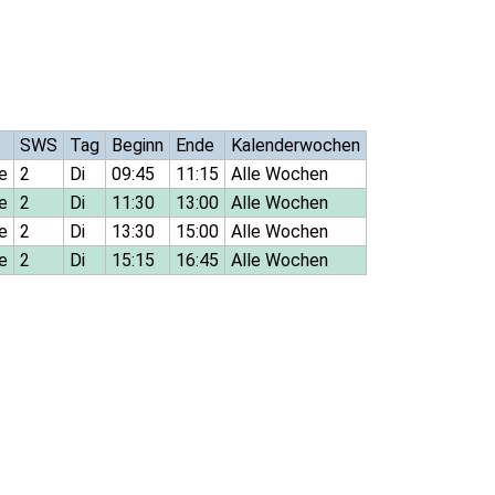
SWS
Tag
Beginn
Ende
Kalenderwochen
e
2
Di
09:45
11:15
Alle Wochen
e
2
Di
11:30
13:00
Alle Wochen
e
2
Di
13:30
15:00
Alle Wochen
e
2
Di
15:15
16:45
Alle Wochen