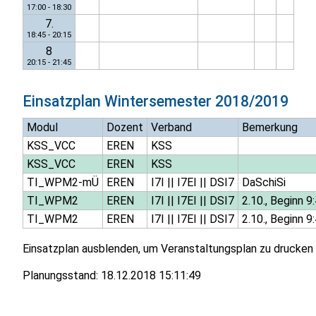
17:00 - 18:30
7.
18:45 - 20:15
8
20:15 - 21:45
Einsatzplan
Wintersemester 2018/2019
Modul
Dozent
Verband
Bemerkung
KSS_VCC
EREN
KSS
KSS_VCC
EREN
KSS
TI_WPM2-mÜ
EREN
I7I
||
I7EI
||
DSI7
DaSchiSi
TI_WPM2
EREN
I7I
||
I7EI
||
DSI7
2.10., Beginn 9
TI_WPM2
EREN
I7I
||
I7EI
||
DSI7
2.10., Beginn 9
Einsatzplan ausblenden, um Veranstaltungsplan zu drucken
Planungsstand:
18.12.2018 15:11:49