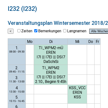
I232 (I232)
Veranstaltungsplan
Wintersemester 2018/
Zeiten
Bemerkungen
Langnamen
Mo
Di
Mi
Do
Fr
1.
TI_WPM2-mÜ
08:00 - 09:30
EREN
I7I
||
I7EI
||
DSI7
DaSchiSi
2.
TI_WPM2
09:45 - 11:15
EREN
I7I
||
I7EI
||
DSI7
3.
2.10., Beginn 9:45h
11:30 - 13:00
4.
KSS_VCC
13:30 - 15:00
EREN
KSS
5.
15:15 - 16:45
6.