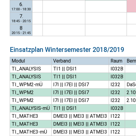
6.
17:00 - 18:30
7.
18:45 - 20:15
8
20:15 - 21:45
Einsatzplan
Wintersemester 2018/2019
Modul
Verband
Raum
Bem
TI_ANALYSIS
TI1
||
DSI1
I032B
TI_ANALYSIS
TI1
||
DSI1
I032B
TI_WPM2-mÜ
I7I
||
I7EI
||
DSI7
I232
DaSc
TI_WPM2
I7I
||
I7EI
||
DSI7
I232
2.10
TI_WPM2
I7I
||
I7EI
||
DSI7
I232
2.10
TI_ANALYSIS-mÜ
TI1
||
DSI1
I032B
TI_MATHE3
DMEI3
||
MEI3
||
ATMEI3
I122
TI_MATHE3
DMEI3
||
MEI3
||
ATMEI3
I122
TI_MATHE3-mÜ
DMEI3
||
MEI3
||
ATMEI3
I122