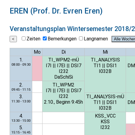
EREN (Prof. Dr. Evren Eren)
Veranstaltungsplan
Wintersemester 2018/
Zeiten
Bemerkungen
Langnamen
Mo
Di
Mi
1.
TI_WPM2-mÜ
TI_ANALYSIS
08:00 - 09:30
I7I
||
I7EI
||
DSI7
TI1
||
DSI1
DM
I232
I032B
DaSchiSi
2.
TI_WPM2
09:45 - 11:15
I7I
||
I7EI
||
DSI7
I232
3.
TI_ANALYSIS-mÜ
2.10., Beginn 9:45h
11:30 - 13:00
TI1
||
DSI1
DM
I032B
4.
KSS_VCC
13:30 - 15:00
KSS
I232
5.
15:15 - 16:45