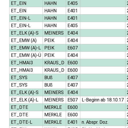
ET_EIN
HAHN
E405
ET_EIN
HAHN
E401
ET_EIN-L
HAHN
E401
ET_EIN-L
HAHN
E405
ET_ELK (A)-S
MEINERS
E404
ET_EMW (A)
PEIK
E404
ET_EMW (A)-L
PEIK
E607
ET_EMW (A)-Ü
PEIK
E404
ET_HMAI3
KRAUS_D
E600
ET_HMAI3
KRAUS_D
E600
ET_SYS
BUß
E407
ET_SYS
BUß
E407
ET_ELK (A)-S
MEINERS
E404
ET_ELK (A)-L
MEINERS
E507
L-Beginn ab 18.10.17
ET_DTE
MERKLE
E600
ET_DTE
MERKLE
E600
ET_DTE-L
MERKLE
E401
n. Abspr. Doz.