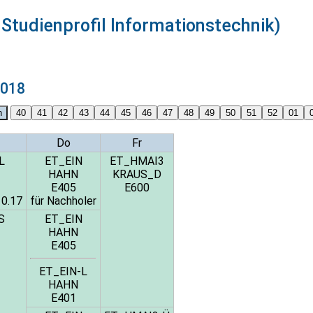
 Studienprofil Informationstechnik)
2018
Do
Fr
L
ET_EIN
ET_HMAI3
HAHN
KRAUS_D
E405
E600
10.17
für Nachholer
S
ET_EIN
HAHN
E405
ET_EIN-L
HAHN
E401