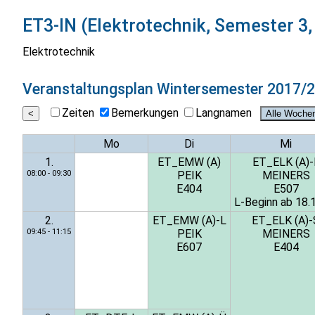
ET3-IN (Elektrotechnik, Semester 3,
Elektrotechnik
Veranstaltungsplan
Wintersemester 2017/
Zeiten
Bemerkungen
Langnamen
Mo
Di
Mi
1.
ET_EMW (A)
ET_ELK (A)-
08:00 - 09:30
PEIK
MEINERS
E404
E507
L-Beginn ab 18.
2.
ET_EMW (A)-L
ET_ELK (A)-
09:45 - 11:15
PEIK
MEINERS
E607
E404