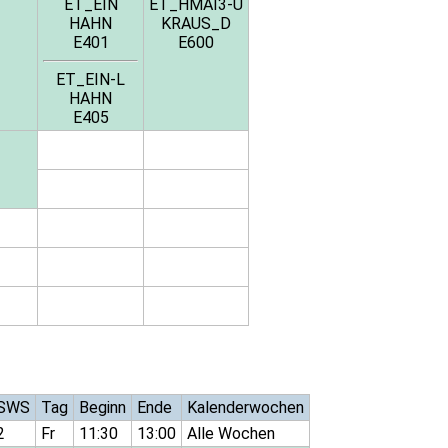
ET_EIN
ET_HMAI3-Ü
HAHN
KRAUS_D
E401
E600
ET_EIN-L
HAHN
E405
SWS
Tag
Beginn
Ende
Kalenderwochen
2
Fr
11:30
13:00
Alle Wochen