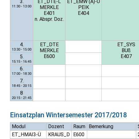
3.
ET_DTE-L
ET_EMW (A)-Ü
11:30 - 13:00
MERKLE
PEIK
E401
E404
n. Abspr. Doz.
4.
ET_DTE
ET_SYS
13:30 - 15:00
MERKLE
BUß
E600
E407
5.
15:15 - 16:45
6.
17:00 - 18:30
7.
18:45 - 20:15
8
20:15 - 21:45
Einsatzplan
Wintersemester 2017/2018
Modul
Dozent
Raum
Bemerkung
ET_HMAI3-Ü
KRAUS_D
E600