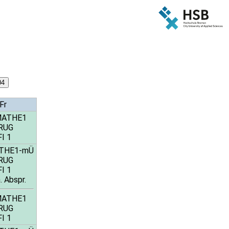
Fr
MATHE1
RUG
FI 1
ATHE1-mÜ
RUG
FI 1
. Abspr.
MATHE1
RUG
FI 1