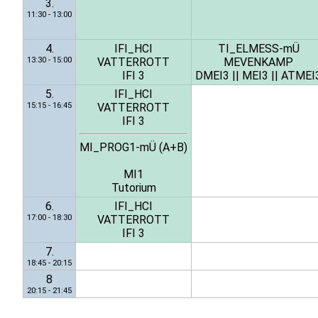
3.
11:30 - 13:00
4.
IFI_HCI
TI_ELMESS-mÜ
13:30 - 15:00
VATTERROTT
MEVENKAMP
IFI 3
DMEI3
||
MEI3
||
ATMEI
5.
IFI_HCI
15:15 - 16:45
VATTERROTT
IFI 3
MI_PROG1-mÜ (A+B)
MI1
Tutorium
6.
IFI_HCI
17:00 - 18:30
VATTERROTT
IFI 3
7.
18:45 - 20:15
8
20:15 - 21:45