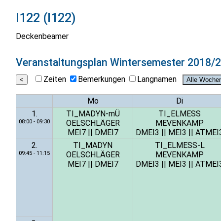
I122 (I122)
Deckenbeamer
Veranstaltungsplan
Wintersemester 2018/
Zeiten
Bemerkungen
Langnamen
Mo
Di
1.
TI_MADYN-mÜ
TI_ELMESS
08:00 - 09:30
OELSCHLÄGER
MEVENKAMP
MEI7
||
DMEI7
DMEI3
||
MEI3
||
ATMEI
2.
TI_MADYN
TI_ELMESS-L
09:45 - 11:15
OELSCHLÄGER
MEVENKAMP
MEI7
||
DMEI7
DMEI3
||
MEI3
||
ATMEI