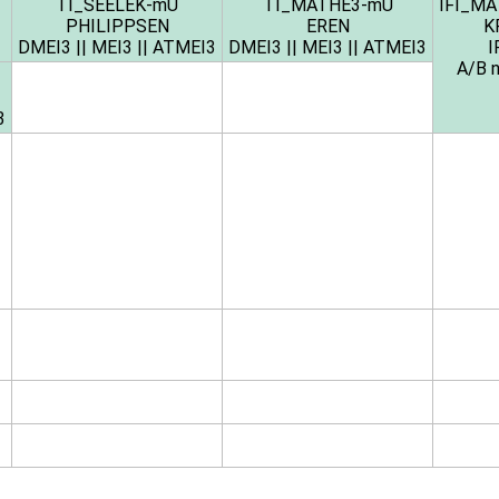
TI_SEELEK-mÜ
TI_MATHE3-mÜ
IFI_M
PHILIPPSEN
EREN
K
DMEI3
||
MEI3
||
ATMEI3
DMEI3
||
MEI3
||
ATMEI3
I
A/B n
3