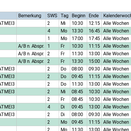
Bemerkung
SWS
Tag
Beginn
Ende
Kalenderwoc
ATMEI3
2
Mi
10:30
12:15
Alle Wochen
4
Mo
13:30
16:45
Alle Wochen
1
Mo
17:00
17:45
Alle Wochen
A/B n. Abspr.
1
Fr
10:30
11:15
Alle Wochen
A/B n. Abspr.
2
Fr
11:30
13:00
Alle Wochen
A/B n. Abspr.
2
Fr
13:30
15:00
Alle Wochen
ATMEI3
2
Do
08:00
09:30
Alle Wochen
ATMEI3
2
Do
09:45
11:15
Alle Wochen
ATMEI3
2
Do
11:30
13:00
Alle Wochen
ATMEI3
2
Mi
08:45
10:30
Alle Wochen
2
Fr
08:45
10:30
Alle Wochen
ATMEI3
4
Di
09:45
13:00
Alle Wochen
ATMEI3
2
Di
08:00
09:30
Alle Wochen
2
Mo
09:45
11:15
Alle Wochen
2
Mo
11:30
13:00
Alle Wochen