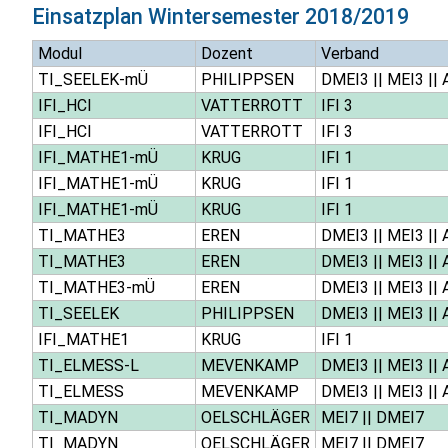
Einsatzplan
Wintersemester 2018/2019
Modul
Dozent
Verband
TI_SEELEK-mÜ
PHILIPPSEN
DMEI3
||
MEI3
||
IFI_HCI
VATTERROTT
IFI 3
IFI_HCI
VATTERROTT
IFI 3
IFI_MATHE1-mÜ
KRUG
IFI 1
IFI_MATHE1-mÜ
KRUG
IFI 1
IFI_MATHE1-mÜ
KRUG
IFI 1
TI_MATHE3
EREN
DMEI3
||
MEI3
||
TI_MATHE3
EREN
DMEI3
||
MEI3
||
TI_MATHE3-mÜ
EREN
DMEI3
||
MEI3
||
TI_SEELEK
PHILIPPSEN
DMEI3
||
MEI3
||
IFI_MATHE1
KRUG
IFI 1
TI_ELMESS-L
MEVENKAMP
DMEI3
||
MEI3
||
TI_ELMESS
MEVENKAMP
DMEI3
||
MEI3
||
TI_MADYN
OELSCHLÄGER
MEI7
||
DMEI7
TI_MADYN
OELSCHLÄGER
MEI7
||
DMEI7