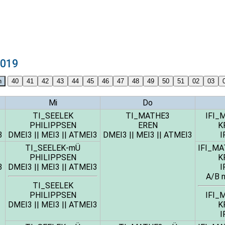
2019
Mi
Do
TI_SEELEK
TI_MATHE3
IFI_
PHILIPPSEN
EREN
K
3
DMEI3
||
MEI3
||
ATMEI3
DMEI3
||
MEI3
||
ATMEI3
I
TI_SEELEK-mÜ
IFI_M
PHILIPPSEN
K
3
DMEI3
||
MEI3
||
ATMEI3
I
A/B n
TI_SEELEK
PHILIPPSEN
IFI_
DMEI3
||
MEI3
||
ATMEI3
K
I